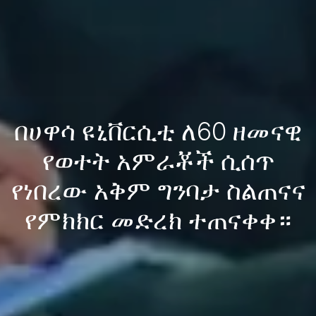
በሀዋሳ ዩኒቨርሲቲ ለ60 ዘመናዊ
የወተት አምራቾች ሲሰጥ
የነበረው አቅም ግንባታ ስልጠናና
የምክክር መድረክ ተጠናቀቀ።