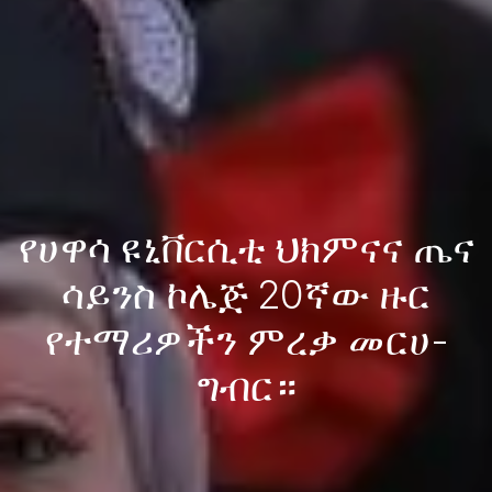
የሀዋሳ ዩኒቨርሲቲ ህክምናና ጤና
ሳይንስ ኮሌጅ 20ኛው ዙር
የተማሪዎችን ምረቃ መርሀ-
ግብር።